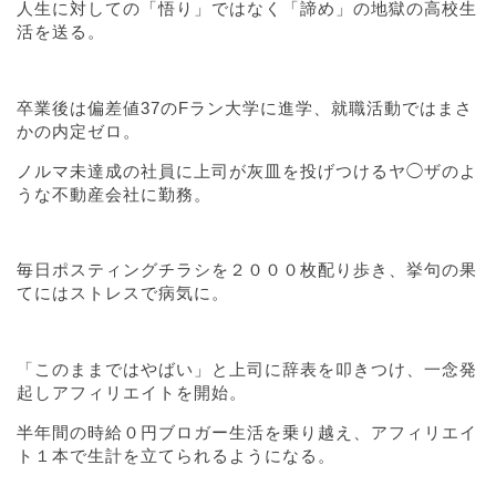
人生に対しての「悟り」ではなく「諦め」の地獄の高校生
活を送る。
卒業後は偏差値37のFラン大学に進学、就職活動ではまさ
かの内定ゼロ。
ノルマ未達成の社員に上司が灰皿を投げつけるヤ◯ザのよ
うな不動産会社に勤務。
毎日ポスティングチラシを２０００枚配り歩き、挙句の果
てにはストレスで病気に。
「このままではやばい」と上司に辞表を叩きつけ、一念発
起しアフィリエイトを開始。
半年間の時給０円ブロガー生活を乗り越え、アフィリエイ
ト１本で生計を立てられるようになる。