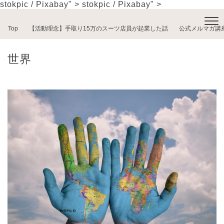
stokpic / Pixabay" >
stokpic / Pixabay" >
Top
【活動理念】手取り15万のスーツ店員が起業した話
公式メルマガ講
世界