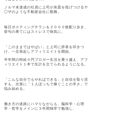
ノルマ未達成の社員に上司が灰皿を投げつけるヤ
◯ザのような不動産会社に勤務。
毎日ポスティングチラシを２０００枚配り歩き、
挙句の果てにはストレスで病気に。
「このままではやばい」と上司に辞表を叩きつ
け、一念発起しアフィリエイトを開始。
半年間の時給０円ブロガー生活を乗り越え、アフ
ィリエイト１本で生計を立てられるようになる。
「こんな自分でもやればできる」と自信を取り戻
すも、次第に「１人ぼっちで稼ぐことの辛さ」で
悩み始める。
働き方の迷路にハマりながらも、脳科学・心理
学・哲学をメインに３年間独学で勉強し、