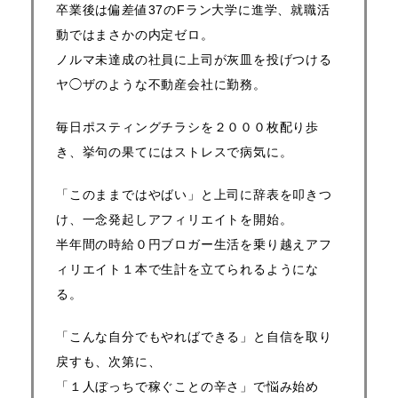
卒業後は偏差値37のFラン大学に進学、就職活
動ではまさかの内定ゼロ。
ノルマ未達成の社員に上司が灰皿を投げつける
ヤ◯ザのような不動産会社に勤務。
毎日ポスティングチラシを２０００枚配り歩
き、挙句の果てにはストレスで病気に。
「このままではやばい」と上司に辞表を叩きつ
け、一念発起しアフィリエイトを開始。
半年間の時給０円ブロガー生活を乗り越えアフ
ィリエイト１本で生計を立てられるようにな
る。
「こんな自分でもやればできる」と自信を取り
戻すも、次第に、
「１人ぼっちで稼ぐことの辛さ」で悩み始め