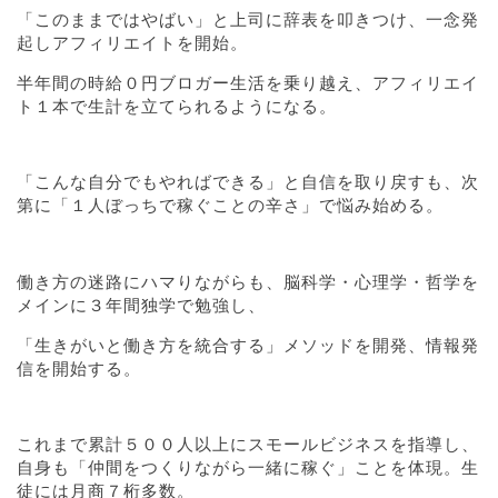
「このままではやばい」と上司に辞表を叩きつけ、一念発
起しアフィリエイトを開始。
半年間の時給０円ブロガー生活を乗り越え、アフィリエイ
ト１本で生計を立てられるようになる。
「こんな自分でもやればできる」と自信を取り戻すも、次
第に「１人ぼっちで稼ぐことの辛さ」で悩み始める。
働き方の迷路にハマりながらも、脳科学・心理学・哲学を
メインに３年間独学で勉強し、
「生きがいと働き方を統合する」メソッドを開発、情報発
信を開始する。
これまで累計５００人以上にスモールビジネスを指導し、
自身も「仲間をつくりながら一緒に稼ぐ」ことを体現。生
徒には月商７桁多数。