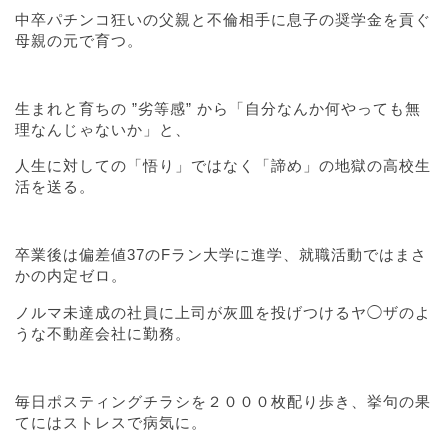
中卒パチンコ狂いの父親と不倫相手に息子の奨学金を貢ぐ
母親の元で育つ。
生まれと育ちの ”劣等感” から「自分なんか何やっても無
理なんじゃないか」と、
人生に対しての「悟り」ではなく「諦め」の地獄の高校生
活を送る。
卒業後は偏差値37のFラン大学に進学、就職活動ではまさ
かの内定ゼロ。
ノルマ未達成の社員に上司が灰皿を投げつけるヤ◯ザのよ
うな不動産会社に勤務。
毎日ポスティングチラシを２０００枚配り歩き、挙句の果
てにはストレスで病気に。