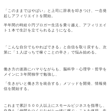
「このままではやばい」と上司に辞表を叩きつけ、一念発
起しアフィリエイトを開始。
半年間の時給０円ブロガー生活を乗り越え、アフィリエイ
ト１本で生計を立てられるようになる。
「こんな自分でもやればできる」と自信を取り戻すも、次
第に「１人ぼっちで稼ぐことの辛さ」で悩み始める。
働き方の迷路にハマりながらも、脳科学・心理学・哲学を
メインに３年間独学で勉強し、
「生きがいと働き方を統合する」メソッドを開発、情報発
信を開始する。
これまで累計５００人以上にスモールビジネスを指導し、
自身も「仲間をつくりながら一緒に稼ぐ」ことを体現。生