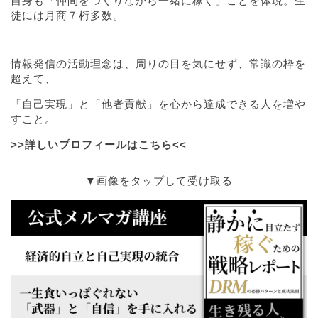
自身も「仲間をつくりながら一緒に稼ぐ」ことを体現。生
徒には月商７桁多数。
情報発信の活動理念は、周りの目を気にせず、常識の枠を
超えて、
「自己実現」と「他者貢献」を心から達成できる人を増や
すこと。
>>詳しいプロフィールはこちら<<
▼画像をタップして受け取る