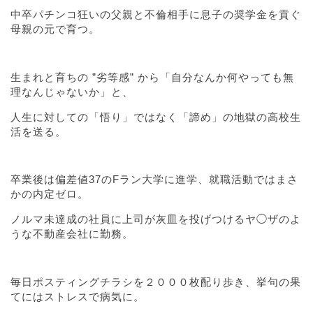
中卒パチンコ狂いの父親と不倫相手に息子の奨学金を貢ぐ
母親の元で育つ。
生まれと育ちの ”劣等感” から「自分なんか何やっても無
理なんじゃないか」と、
人生に対しての「悟り」ではなく「諦め」の地獄の高校生
活を送る。
卒業後は偏差値37のFラン大学に進学、就職活動ではまさ
かの内定ゼロ。
ノルマ未達成の社員に上司が灰皿を投げつけるヤ◯ザのよ
うな不動産会社に勤務。
毎日ポスティングチラシを２０００枚配り歩き、挙句の果
てにはストレスで病気に。