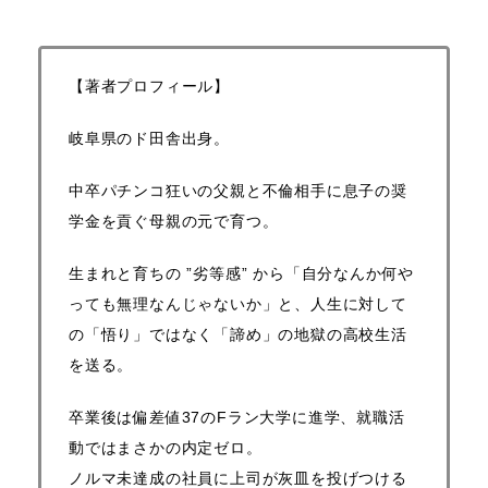
【著者プロフィール】
岐阜県のド田舎出身。
中卒パチンコ狂いの父親と不倫相手に息子の奨
学金を貢ぐ母親の元で育つ。
生まれと育ちの ”劣等感” から「自分なんか何や
っても無理なんじゃないか」と、
人生に対して
の「悟り」ではなく「諦め」の地獄の高校生活
を送る。
卒業後は偏差値37のFラン大学に進学、就職活
動ではまさかの内定ゼロ。
ノルマ未達成の社員に上司が灰皿を投げつける