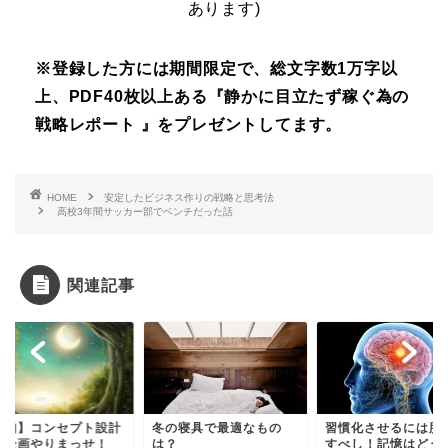
あります)
※登録した方には期間限定で、総文字数1万字以
上、PDF40枚以上ある『静かに目立たず稼ぐ為の
戦略レポート 』をプレゼントしてます。
HOME
安定したビジネス作りの戦略と思考法
高校3年間サッカー部でベンチだった話
関連記事
告知】コンセプト設計
冬の寝具で最適なもの
習慣化させるには脳
新企画やりまっせ！
は？
すべし！記憶はどう