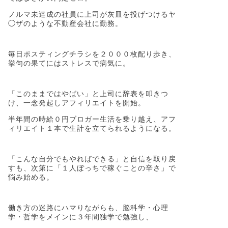
ノルマ未達成の社員に上司が灰皿を投げつけるヤ
◯ザのような不動産会社に勤務。
毎日ポスティングチラシを２０００枚配り歩き、
挙句の果てにはストレスで病気に。
「このままではやばい」と上司に辞表を叩きつ
け、一念発起しアフィリエイトを開始。
半年間の時給０円ブロガー生活を乗り越え、アフ
ィリエイト１本で生計を立てられるようになる。
「こんな自分でもやればできる」と自信を取り戻
すも、次第に「１人ぼっちで稼ぐことの辛さ」で
悩み始める。
働き方の迷路にハマりながらも、脳科学・心理
学・哲学をメインに３年間独学で勉強し、